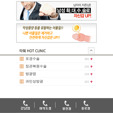
11
포경수술
305
12
정관복원수술
256
13
방광염
216
14
과민성방광
203