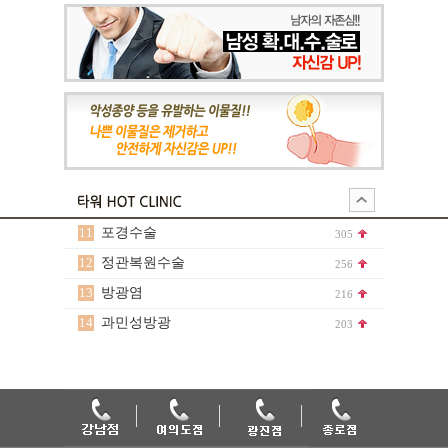
11
포경수술
305
12
정관복원수술
256
13
방광염
216
14
과민성방광
203