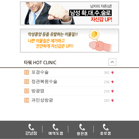
11
포경수술
305
12
정관복원수술
256
13
방광염
216
14
과민성방광
203