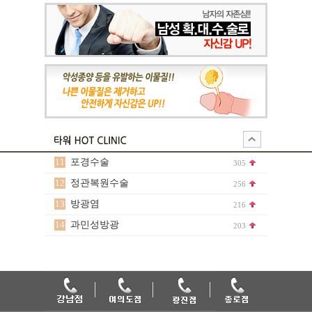
11
포경수술
305
12
정관복원수술
256
13
방광염
216
14
과민성방광
203