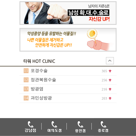
11
포경수술
305
12
정관복원수술
256
13
방광염
216
14
과민성방광
203