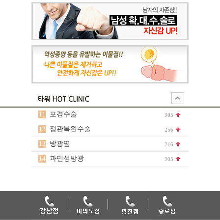
11
포경수술
305
12
정관복원수술
256
13
방광염
216
14
과민성방광
203