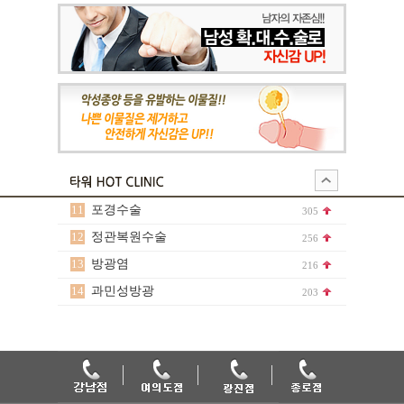
11
포경수술
305
12
정관복원수술
256
13
방광염
216
14
과민성방광
203