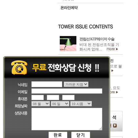
온라인예약
전립선 KTP레이저 수술
비대 된 전립선조직을 기
화시켜 없애...
남성갱년기/발기부전
발기부전은 심리적으로 불
안하거나...
혈뇨와 비뇨기암
신장질환, 요관방광, 요도
의 요로계질...
-
-