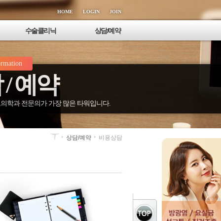
HOME
LOGIN
JOIN
수술클리닉
상담/예약
정관/정관복원술
온라인상담
ormation
정계정맥류
비용상담
 / 예약
음낭수종
전화상담
고환/부고환염
사진상담
남성확대 클리닉
온라인예약
의학과 전문의가 가장 많은 타워입니다.
음경질환 클리닉
상담/예약
비용상담