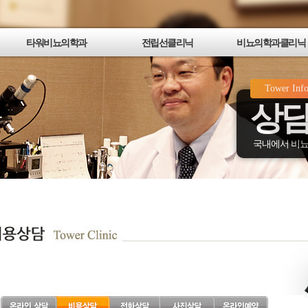
타워비뇨의학과
전립선클리닉
비뇨의학과클리닉
타워비뇨의학과소개
타워전립선클리닉
발기부전/성기능 클리닉
Tower Inf
의료진소개
전립선비대증
남성갱년기 클리닉
상담
진료안내
전립선염
요로감염/성명 클리닉
최신의료장비소개
전립선암
혈뇨/비뇨기암 클리닉
병원둘러보기
타워 멀티채널전립선치료
요로결석 클리닉
국내에서 비뇨
강남점 오시는길
제3세대 전립선고주파치료
요실금 클리닉
여의도점 오시는길
타워 KTP레이저 수술
광진점(동서울터미널) 오시는길
플라즈마 레이저기화수술
종로점 오시는길
타워뉴스 & 언론보도
동영상 언론보도