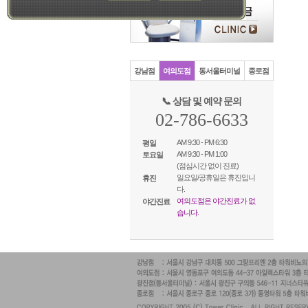
강남점
여의도점
동서울터미널
종로점
📞 상담 및 예약 문의
02-786-6633
AM 9:30 - PM 6:30
평일
AM 9:30 - PM 1:00
토요일
(점심시간 없이 진료)
일요일/공휴일은 휴진입니
휴진
다.
여의도점은 야간진료가 없
야간진료
습니다.