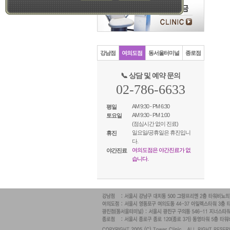
강남점
여의도점
동서울터미널
종로점
📞 상담 및 예약 문의
02-786-6633
AM 9:30 - PM 6:30
평일
AM 9:30 - PM 1:00
토요일
(점심시간 없이 진료)
일요일/공휴일은 휴진입니
휴진
다.
여의도점은 야간진료가 없
야간진료
습니다.