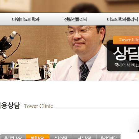
타워비뇨의학과
전립선클리닉
비뇨의학과클리닉
타워비뇨의학과소개
타워전립선클리닉
발기부전/성기능 클리닉
Tower Inf
의료진소개
전립선비대증
남성갱년기 클리닉
상담
진료안내
전립선염
요로감염/성명 클리닉
최신의료장비소개
전립선암
혈뇨/비뇨기암 클리닉
병원둘러보기
타워 멀티채널전립선치료
요로결석 클리닉
국내에서 비뇨
강남점 오시는길
제3세대 전립선고주파치료
요실금 클리닉
여의도점 오시는길
타워 KTP레이저 수술
광진점(동서울터미널) 오시는길
플라즈마 레이저기화수술
종로점 오시는길
타워뉴스 & 언론보도
동영상 언론보도