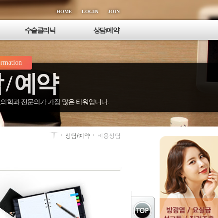
HOME
LOGIN
JOIN
수술클리닉
상담/예약
정관/정관복원술
온라인상담
ormation
정계정맥류
비용상담
 / 예약
음낭수종
전화상담
고환/부고환염
사진상담
남성확대 클리닉
온라인예약
의학과 전문의가 가장 많은 타워입니다.
음경질환 클리닉
상담/예약
비용상담