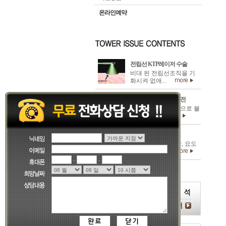
온라인예약
전립선 KTP레이저 수술
비대 된 전립선조직을 기
화시켜 없애...
남성갱년기/발기부전
발기부전은 심리적으로 불
안하거나...
혈뇨와 비뇨기암
신장질환, 요관방광, 요도
의 요로계질...
-
-