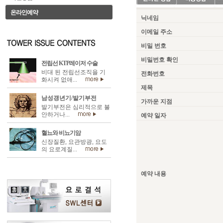
온라인예약
...
닉네임
...
이메일 주소
...
비밀 번호
...
비밀번호 확인
전립선 KTP레이저 수술
비대 된 전립선조직을 기
...
전화번호
화시켜 없애...
...
제목
남성갱년기/발기부전
...
가까운 지점
발기부전은 심리적으로 불
안하거나...
...
예약 일자
혈뇨와 비뇨기암
신장질환, 요관방광, 요도
의 요로계질...
...
예약 내용