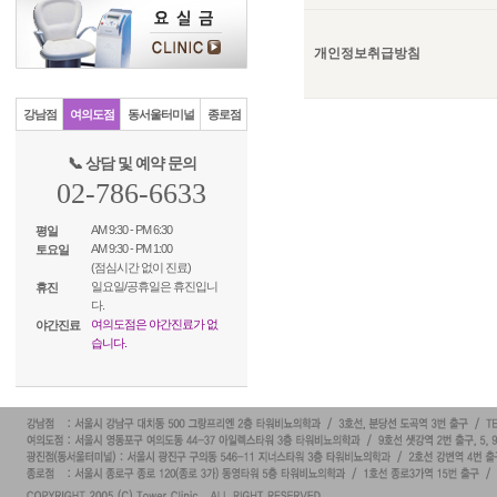
...
개인정보취급방침
강남점
여의도점
동서울터미널
종로점
📞 상담 및 예약 문의
02-786-6633
AM 9:30 - PM 6:30
평일
AM 9:30 - PM 1:00
토요일
(점심시간 없이 진료)
일요일/공휴일은 휴진입니
휴진
다.
여의도점은 야간진료가 없
야간진료
습니다.