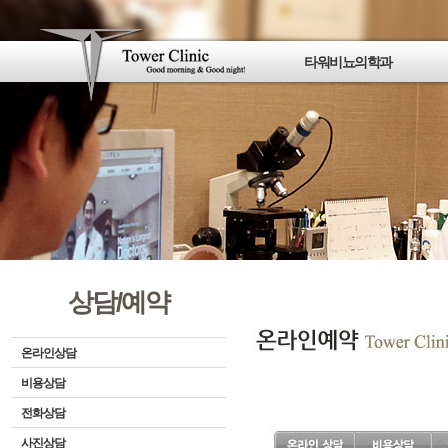
타워비뇨의학과
타워비뇨의학과소개
의료진소개
진료안내
최신의료장비소개
병원둘러보기
강남점 오시는길
여의도점 오시는길
광진점(동서울터미널) 오시는길
종로점 오시는길
상담/예약
타워뉴스 & 언론보도
동영상 언론보도
온라인상담
비용상담
전화상담
사진상담