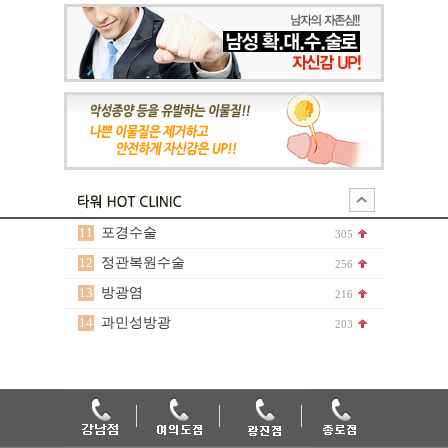
11
포경수술
305
12
정관복원수술
256
13
방광염
216
14
과민성방광
203