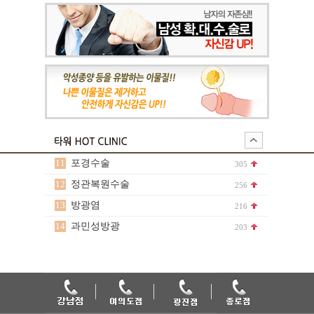
11
포경수술
305
12
정관복원수술
256
13
방광염
216
14
과민성방광
203